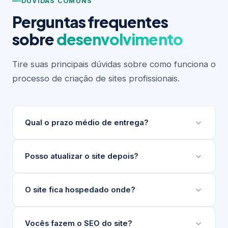
DÚVIDAS COMUNS
Perguntas frequentes
sobre
desenvolvimento
Tire suas principais dúvidas sobre como funciona o
processo de criação de sites profissionais.
Qual o prazo médio de entrega?
Depende do escopo do projeto. Sites institucionais
Posso atualizar o site depois?
levam entre 3 e 6 semanas. Projetos maiores ou
com integrações complexas podem levar mais.
Sim. Desenvolvemos um painel de gerenciamento
O site fica hospedado onde?
Sempre apresentamos um cronograma detalhado
de conteúdo (nosso GG) para que sua equipe
antes de iniciar.
atualize textos, imagens e produtos sem precisar
Indicamos e configuramos a hospedagem ideal para
Vocês fazem o SEO do site?
de técnico.