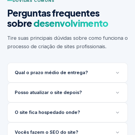
DÚVIDAS COMUNS
Perguntas frequentes
sobre
desenvolvimento
Tire suas principais dúvidas sobre como funciona o
processo de criação de sites profissionais.
Qual o prazo médio de entrega?
Depende do escopo do projeto. Sites institucionais
Posso atualizar o site depois?
levam entre 3 e 6 semanas. Projetos maiores ou
com integrações complexas podem levar mais.
Sim. Desenvolvemos um painel de gerenciamento
O site fica hospedado onde?
Sempre apresentamos um cronograma detalhado
de conteúdo (nosso GG) para que sua equipe
antes de iniciar.
atualize textos, imagens e produtos sem precisar
Indicamos e configuramos a hospedagem ideal para
Vocês fazem o SEO do site?
de técnico.