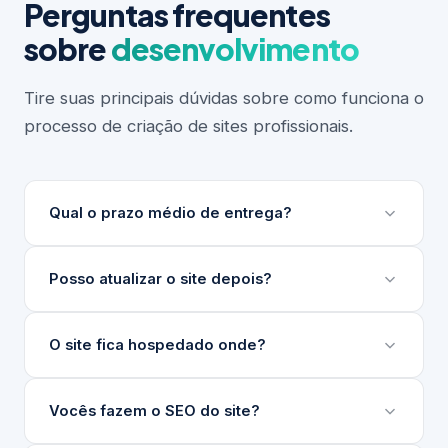
Perguntas frequentes
sobre
desenvolvimento
Tire suas principais dúvidas sobre como funciona o
processo de criação de sites profissionais.
Qual o prazo médio de entrega?
Depende do escopo do projeto. Sites institucionais
Posso atualizar o site depois?
levam entre 3 e 6 semanas. Projetos maiores ou
com integrações complexas podem levar mais.
Sim. Desenvolvemos um painel de gerenciamento
O site fica hospedado onde?
Sempre apresentamos um cronograma detalhado
de conteúdo (nosso GG) para que sua equipe
antes de iniciar.
atualize textos, imagens e produtos sem precisar
Indicamos e configuramos a hospedagem ideal para
Vocês fazem o SEO do site?
de técnico.
o seu projeto, seja em servidores nacionais ou