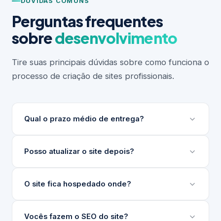
DÚVIDAS COMUNS
Perguntas frequentes
sobre
desenvolvimento
Tire suas principais dúvidas sobre como funciona o
processo de criação de sites profissionais.
Qual o prazo médio de entrega?
Depende do escopo do projeto. Sites institucionais
Posso atualizar o site depois?
levam entre 3 e 6 semanas. Projetos maiores ou
com integrações complexas podem levar mais.
Sim. Desenvolvemos um painel de gerenciamento
O site fica hospedado onde?
Sempre apresentamos um cronograma detalhado
de conteúdo (nosso GG) para que sua equipe
antes de iniciar.
atualize textos, imagens e produtos sem precisar
Indicamos e configuramos a hospedagem ideal para
Vocês fazem o SEO do site?
de técnico.