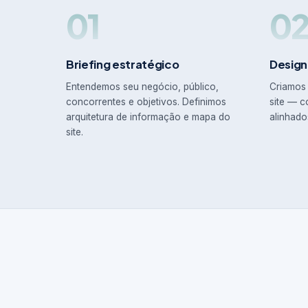
01
0
Briefing estratégico
Design
Entendemos seu negócio, público,
Criamos 
concorrentes e objetivos. Definimos
site — c
arquitetura de informação e mapa do
alinhado
site.