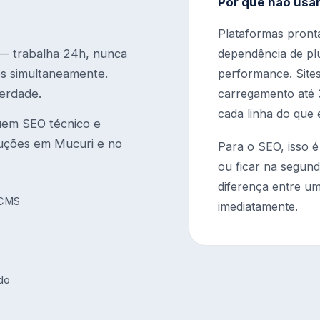
Por que não usa
Plataformas pront
 — trabalha 24h, nunca
dependência de plu
tes simultaneamente.
performance. Site
erdade.
carregamento até 3
cada linha do que 
uem SEO técnico e
uções em Mucuri e no
Para o SEO, isso é
ou ficar na segund
diferença entre um
 CMS
imediatamente.
údo