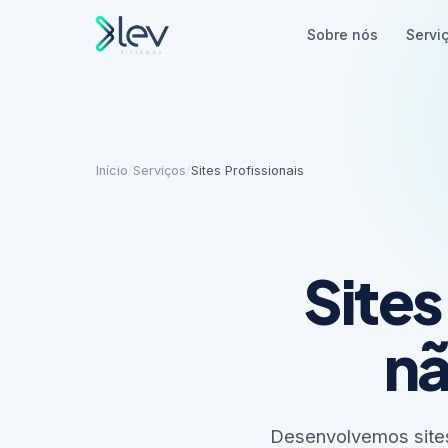
Sobre nós
Servi
Início
/
Serviços
/
Sites Profissionais
Site
nã
Desenvolvemos sites