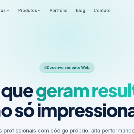
ços
Produtos
Portfólio
Blog
Contato
Desenvolvimento Web
s que
geram resu
o só impressio
 profissionais com código próprio, alta performance