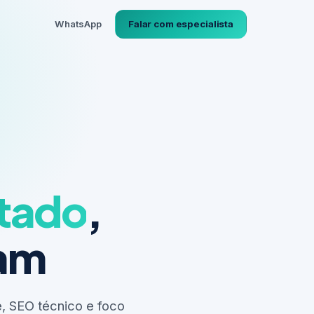
WhatsApp
Falar com especialista
ltado
,
nam
, SEO técnico e foco