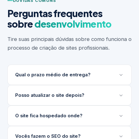
DÚVIDAS COMUNS
Perguntas frequentes
sobre
desenvolvimento
Tire suas principais dúvidas sobre como funciona o
processo de criação de sites profissionais.
Qual o prazo médio de entrega?
Depende do escopo do projeto. Sites institucionais
Posso atualizar o site depois?
levam entre 3 e 6 semanas. Projetos maiores ou
com integrações complexas podem levar mais.
Sim. Desenvolvemos um painel de gerenciamento
O site fica hospedado onde?
Sempre apresentamos um cronograma detalhado
de conteúdo (nosso GG) para que sua equipe
antes de iniciar.
atualize textos, imagens e produtos sem precisar
Indicamos e configuramos a hospedagem ideal para
Vocês fazem o SEO do site?
de técnico.