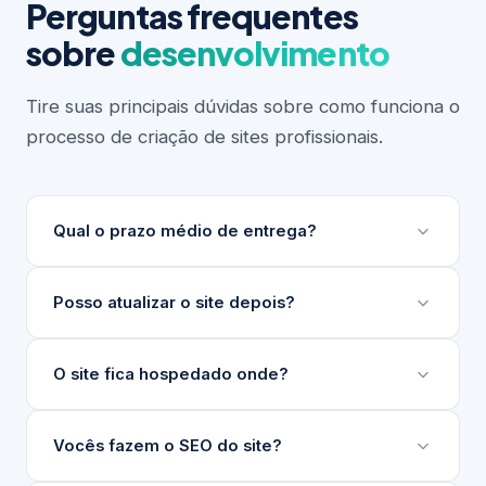
Perguntas frequentes
sobre
desenvolvimento
Tire suas principais dúvidas sobre como funciona o
processo de criação de sites profissionais.
Qual o prazo médio de entrega?
Depende do escopo do projeto. Sites institucionais
Posso atualizar o site depois?
levam entre 3 e 6 semanas. Projetos maiores ou
com integrações complexas podem levar mais.
Sim. Desenvolvemos um painel de gerenciamento
O site fica hospedado onde?
Sempre apresentamos um cronograma detalhado
de conteúdo (nosso GG) para que sua equipe
antes de iniciar.
atualize textos, imagens e produtos sem precisar
Indicamos e configuramos a hospedagem ideal para
Vocês fazem o SEO do site?
de técnico.
o seu projeto, seja em servidores nacionais ou