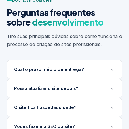
DÚVIDAS COMUNS
Perguntas frequentes
sobre
desenvolvimento
Tire suas principais dúvidas sobre como funciona o
processo de criação de sites profissionais.
Qual o prazo médio de entrega?
Depende do escopo do projeto. Sites institucionais
Posso atualizar o site depois?
levam entre 3 e 6 semanas. Projetos maiores ou
com integrações complexas podem levar mais.
Sim. Desenvolvemos um painel de gerenciamento
O site fica hospedado onde?
Sempre apresentamos um cronograma detalhado
de conteúdo (nosso GG) para que sua equipe
antes de iniciar.
atualize textos, imagens e produtos sem precisar
Indicamos e configuramos a hospedagem ideal para
Vocês fazem o SEO do site?
de técnico.