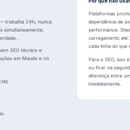
Por que não usa
Plataformas pront
 — trabalha 24h, nunca
dependência de plu
tes simultaneamente.
performance. Site
erdade.
carregamento até 3
cada linha do que 
uem SEO técnico e
luções em Maués e no
Para o SEO, isso é
ou ficar na segund
diferença entre um
 CMS
imediatamente.
údo