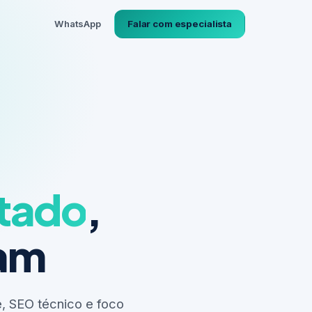
WhatsApp
Falar com especialista
ltado
,
nam
, SEO técnico e foco