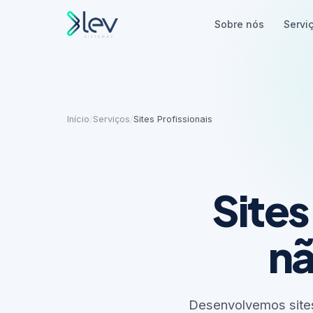
Sobre nós
Servi
Início
/
Serviços
/
Sites Profissionais
Site
nã
Desenvolvemos sites