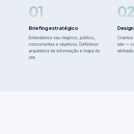
01
0
Briefing estratégico
Design
Entendemos seu negócio, público,
Criamos 
concorrentes e objetivos. Definimos
site — c
arquitetura de informação e mapa do
alinhado
site.