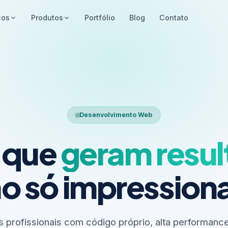
ços
Produtos
Portfólio
Blog
Contato
Desenvolvimento Web
s que
geram resu
o só impressio
 profissionais com código próprio, alta performance