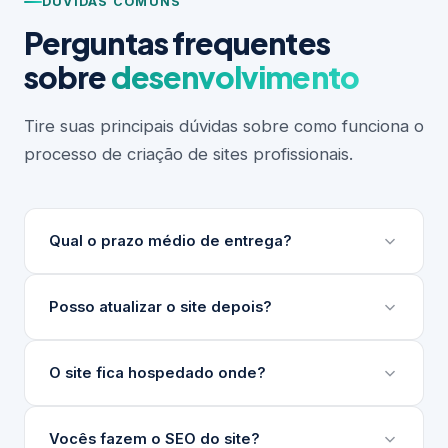
DÚVIDAS COMUNS
Perguntas frequentes
sobre
desenvolvimento
Tire suas principais dúvidas sobre como funciona o
processo de criação de sites profissionais.
Qual o prazo médio de entrega?
Depende do escopo do projeto. Sites institucionais
Posso atualizar o site depois?
levam entre 3 e 6 semanas. Projetos maiores ou
com integrações complexas podem levar mais.
Sim. Desenvolvemos um painel de gerenciamento
O site fica hospedado onde?
Sempre apresentamos um cronograma detalhado
de conteúdo (nosso GG) para que sua equipe
antes de iniciar.
atualize textos, imagens e produtos sem precisar
Indicamos e configuramos a hospedagem ideal para
Vocês fazem o SEO do site?
de técnico.