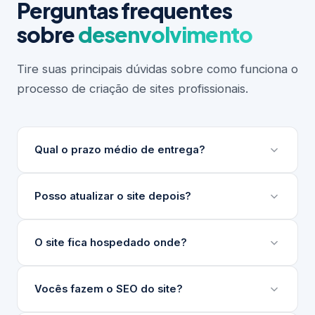
Perguntas frequentes
sobre
desenvolvimento
Tire suas principais dúvidas sobre como funciona o
processo de criação de sites profissionais.
Qual o prazo médio de entrega?
Depende do escopo do projeto. Sites institucionais
Posso atualizar o site depois?
levam entre 3 e 6 semanas. Projetos maiores ou
com integrações complexas podem levar mais.
Sim. Desenvolvemos um painel de gerenciamento
O site fica hospedado onde?
Sempre apresentamos um cronograma detalhado
de conteúdo (nosso GG) para que sua equipe
antes de iniciar.
atualize textos, imagens e produtos sem precisar
Indicamos e configuramos a hospedagem ideal para
Vocês fazem o SEO do site?
de técnico.
o seu projeto, seja em servidores nacionais ou