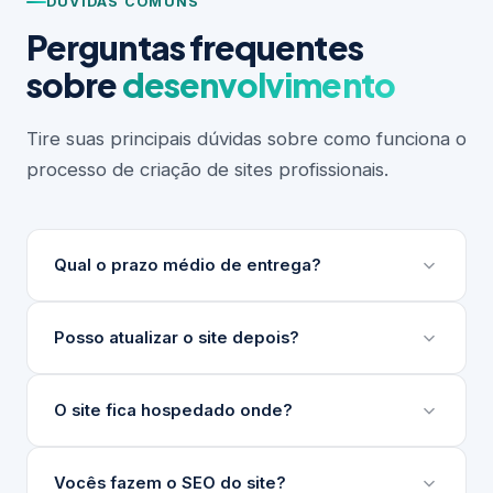
DÚVIDAS COMUNS
Perguntas frequentes
sobre
desenvolvimento
Tire suas principais dúvidas sobre como funciona o
processo de criação de sites profissionais.
Qual o prazo médio de entrega?
Depende do escopo do projeto. Sites institucionais
Posso atualizar o site depois?
levam entre 3 e 6 semanas. Projetos maiores ou
com integrações complexas podem levar mais.
Sim. Desenvolvemos um painel de gerenciamento
O site fica hospedado onde?
Sempre apresentamos um cronograma detalhado
de conteúdo (nosso GG) para que sua equipe
antes de iniciar.
atualize textos, imagens e produtos sem precisar
Indicamos e configuramos a hospedagem ideal para
Vocês fazem o SEO do site?
de técnico.