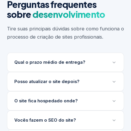
Perguntas frequentes
sobre
desenvolvimento
Tire suas principais dúvidas sobre como funciona o
processo de criação de sites profissionais.
Qual o prazo médio de entrega?
Depende do escopo do projeto. Sites institucionais
Posso atualizar o site depois?
levam entre 3 e 6 semanas. Projetos maiores ou
com integrações complexas podem levar mais.
Sim. Desenvolvemos um painel de gerenciamento
O site fica hospedado onde?
Sempre apresentamos um cronograma detalhado
de conteúdo (nosso GG) para que sua equipe
antes de iniciar.
atualize textos, imagens e produtos sem precisar
Indicamos e configuramos a hospedagem ideal para
Vocês fazem o SEO do site?
de técnico.
o seu projeto, seja em servidores nacionais ou