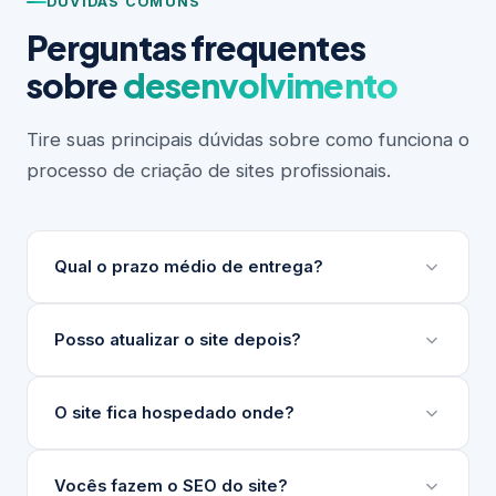
DÚVIDAS COMUNS
Perguntas frequentes
sobre
desenvolvimento
Tire suas principais dúvidas sobre como funciona o
processo de criação de sites profissionais.
Qual o prazo médio de entrega?
Depende do escopo do projeto. Sites institucionais
Posso atualizar o site depois?
levam entre 3 e 6 semanas. Projetos maiores ou
com integrações complexas podem levar mais.
Sim. Desenvolvemos um painel de gerenciamento
O site fica hospedado onde?
Sempre apresentamos um cronograma detalhado
de conteúdo (nosso GG) para que sua equipe
antes de iniciar.
atualize textos, imagens e produtos sem precisar
Indicamos e configuramos a hospedagem ideal para
Vocês fazem o SEO do site?
de técnico.