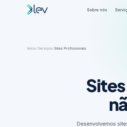
Sobre nós
Servi
Início
/
Serviços
/
Sites Profissionais
Site
nã
Desenvolvemos sites