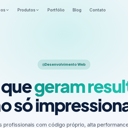
ços
Produtos
Portfólio
Blog
Contato
Desenvolvimento Web
s que
geram resu
o só impressio
 profissionais com código próprio, alta performance