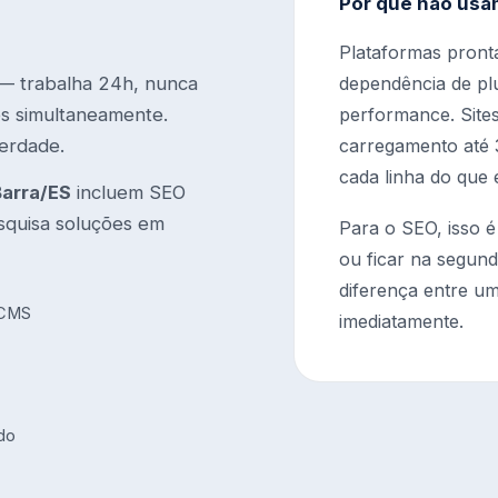
Por que não usa
Plataformas pront
 — trabalha 24h, nunca
dependência de plu
tes simultaneamente.
performance. Site
erdade.
carregamento até 3
cada linha do que 
arra/ES
incluem SEO
squisa soluções em
Para o SEO, isso é
ou ficar na segund
diferença entre um
 CMS
imediatamente.
údo