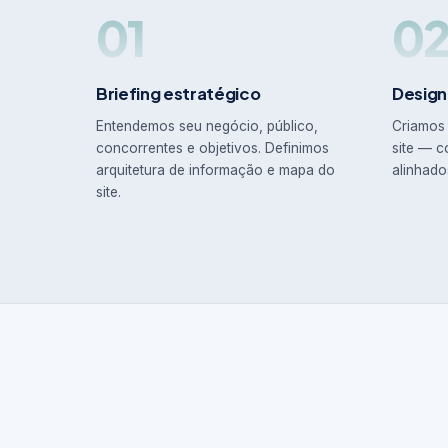
01
0
Briefing estratégico
Design
Entendemos seu negócio, público,
Criamos 
concorrentes e objetivos. Definimos
site — c
arquitetura de informação e mapa do
alinhado
site.