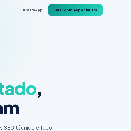
WhatsApp
Falar com especialista
ltado
,
nam
, SEO técnico e foco