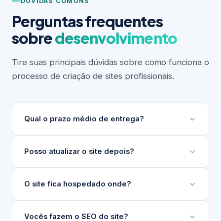
DÚVIDAS COMUNS
Perguntas frequentes
sobre
desenvolvimento
Tire suas principais dúvidas sobre como funciona o
processo de criação de sites profissionais.
Qual o prazo médio de entrega?
Depende do escopo do projeto. Sites institucionais
Posso atualizar o site depois?
levam entre 3 e 6 semanas. Projetos maiores ou
com integrações complexas podem levar mais.
Sim. Desenvolvemos um painel de gerenciamento
O site fica hospedado onde?
Sempre apresentamos um cronograma detalhado
de conteúdo (nosso GG) para que sua equipe
antes de iniciar.
atualize textos, imagens e produtos sem precisar
Indicamos e configuramos a hospedagem ideal para
Vocês fazem o SEO do site?
de técnico.