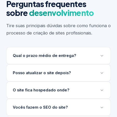
Perguntas frequentes
sobre
desenvolvimento
Tire suas principais dúvidas sobre como funciona o
processo de criação de sites profissionais.
Qual o prazo médio de entrega?
Depende do escopo do projeto. Sites institucionais
Posso atualizar o site depois?
levam entre 3 e 6 semanas. Projetos maiores ou
com integrações complexas podem levar mais.
Sim. Desenvolvemos um painel de gerenciamento
O site fica hospedado onde?
Sempre apresentamos um cronograma detalhado
de conteúdo (nosso GG) para que sua equipe
antes de iniciar.
atualize textos, imagens e produtos sem precisar
Indicamos e configuramos a hospedagem ideal para
Vocês fazem o SEO do site?
de técnico.
o seu projeto, seja em servidores nacionais ou