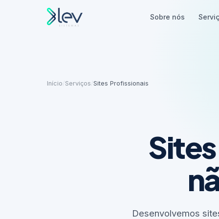
Sobre nós
Servi
Início
/
Serviços
/
Sites Profissionais
Site
nã
Desenvolvemos sites