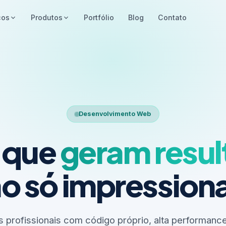
ços
Produtos
Portfólio
Blog
Contato
Desenvolvimento Web
s que
geram resu
o só impressio
 profissionais com código próprio, alta performance