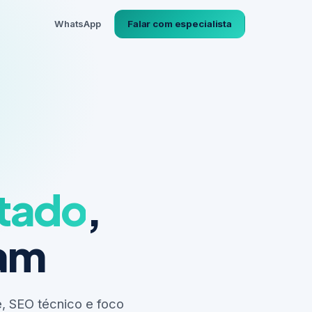
WhatsApp
Falar com especialista
ltado
,
nam
, SEO técnico e foco