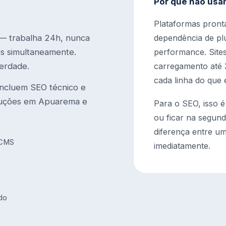
Por que não usa
Plataformas pront
 — trabalha 24h, nunca
dependência de plu
tes simultaneamente.
performance. Site
erdade.
carregamento até 3
cada linha do que 
ncluem SEO técnico e
luções em Apuarema e
Para o SEO, isso é
ou ficar na segund
diferença entre um
 CMS
imediatamente.
údo