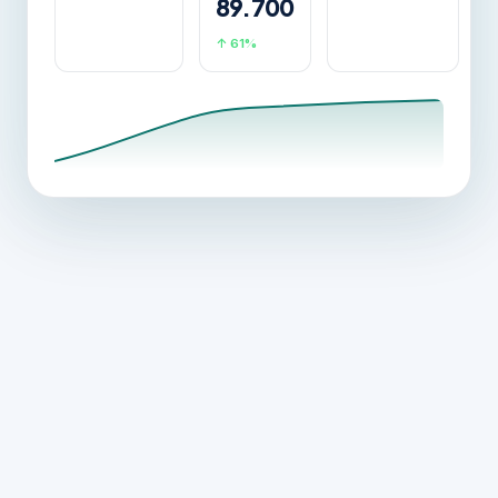
89.700
↑ 61%